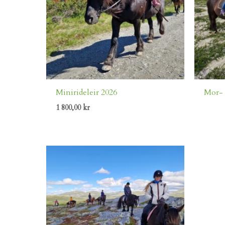
Minirideleir 2026
Mor- 
1 800,00
kr