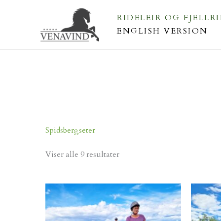
Hopp
RIDELEIR OG FJELLR
rett
ENGLISH VERSION
til
innholdet
Spidsbergseter
Viser alle 9 resultater