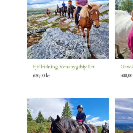
Fjellridning Venabygdsfjellet
Gavek
650,00
kr
300,0