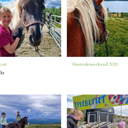
ort
Høstrideweekend 2026
0
kr