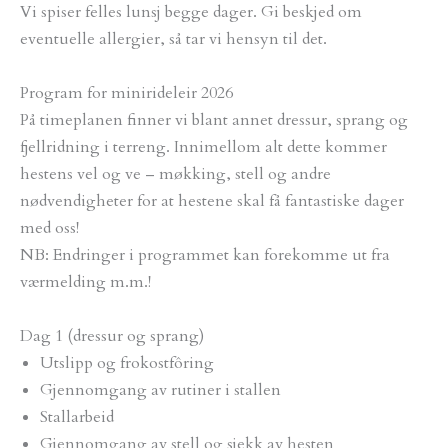
Vi spiser felles lunsj begge dager. Gi beskjed om
eventuelle allergier, så tar vi hensyn til det.
Program for minirideleir 2026
På timeplanen finner vi blant annet dressur, sprang og
fjellridning i terreng. Innimellom alt dette kommer
hestens vel og ve – møkking, stell og andre
nødvendigheter for at hestene skal få fantastiske dager
med oss!
NB: Endringer i programmet kan forekomme ut fra
værmelding m.m.!
Dag 1 (dressur og sprang)
Utslipp og frokostfôring
Gjennomgang av rutiner i stallen
Stallarbeid
Gjennomgang av stell og sjekk av hesten