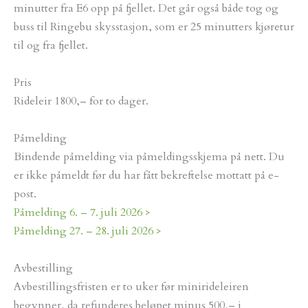
minutter fra E6 opp på fjellet. Det går også både tog og
buss til Ringebu skysstasjon, som er 25 minutters kjøretur
til og fra fjellet.
Pris
Rideleir 1800,– for to dager.
Påmelding
Bindende påmelding via påmeldingsskjema på nett. Du
er ikke påmeldt før du har fått bekreftelse mottatt på e-
post.
Påmelding 6. – 7. juli 2026 >
Påmelding 27. – 28. juli 2026 >
Avbestilling
Avbestillingsfristen er to uker før minirideleiren
begynner, da refunderes beløpet minus 500,– i