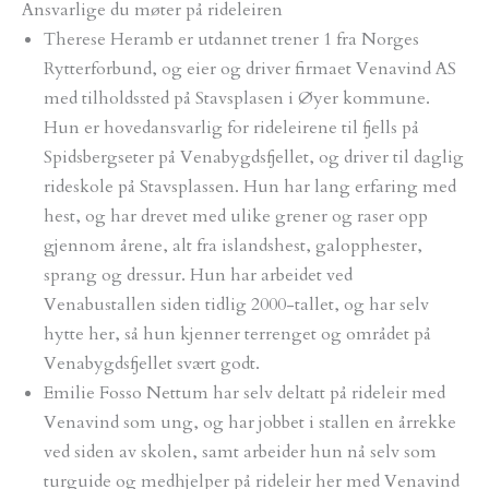
Ansvarlige du møter på rideleiren
Therese Heramb er utdannet trener 1 fra Norges
Rytterforbund, og eier og driver firmaet Venavind AS
med tilholdssted på Stavsplasen i Øyer kommune.
Hun er hovedansvarlig for rideleirene til fjells på
Spidsbergseter på Venabygdsfjellet, og driver til daglig
rideskole på Stavsplassen. Hun har lang erfaring med
hest, og har drevet med ulike grener og raser opp
gjennom årene, alt fra islandshest, galopphester,
sprang og dressur. Hun har arbeidet ved
Venabustallen siden tidlig 2000-tallet, og har selv
hytte her, så hun kjenner terrenget og området på
Venabygdsfjellet svært godt.
Emilie Fosso Nettum har selv deltatt på rideleir med
Venavind som ung, og har jobbet i stallen en årrekke
ved siden av skolen, samt arbeider hun nå selv som
turguide og medhjelper på rideleir her med Venavind