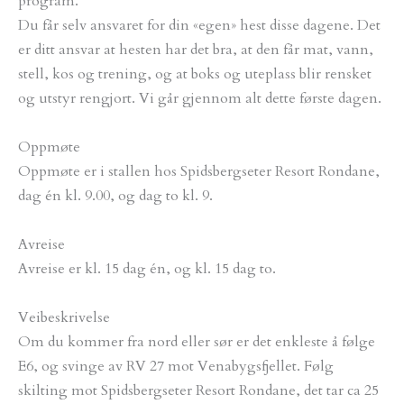
program.
Du får selv ansvaret for din «egen» hest disse dagene. Det
er ditt ansvar at hesten har det bra, at den får mat, vann,
stell, kos og trening, og at boks og uteplass blir rensket
og utstyr rengjort. Vi går gjennom alt dette første dagen.
Oppmøte
Oppmøte er i stallen hos Spidsbergseter Resort Rondane,
dag én kl. 9.00, og dag to kl. 9.
Avreise
Avreise er kl. 15 dag én, og kl. 15 dag to.
Veibeskrivelse
Om du kommer fra nord eller sør er det enkleste å følge
E6, og svinge av RV 27 mot Venabygsfjellet. Følg
skilting mot Spidsbergseter Resort Rondane, det tar ca 25