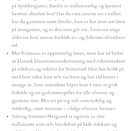
på Spidsbergseter. Emilie er stallansvarlig og kjenner
hestene absolutt best! Har du vært innom oss i stallen
har du garantert møtt Emilie, hun er her stort sett først
på morgenen, og er den som går sist. Tross sin unge
alder tar hun ansvar for både to- og firbeinte til enhver
tid.
Mia Vesteraas er opprinnelig lærer, men har nå byttet
ut klassisk klasseromsundervisning med rideinstruktør
på ridekurs og rideleir for Venavind. Hun har holdt på
med hest siden hun selv var barn og har eid hester i
mange år. Som instruktør håper hun å være et godt
forbilde og en god støttespiller for alle elevene og
gjestene sine. Mia ser på seg selv som tydelig og
rettferdig, samt morsom – i følge elevene hennes.
Solveig Sommer Nergaard er også en av våre
stallansatte som selv har deltatt på både ridekurs og